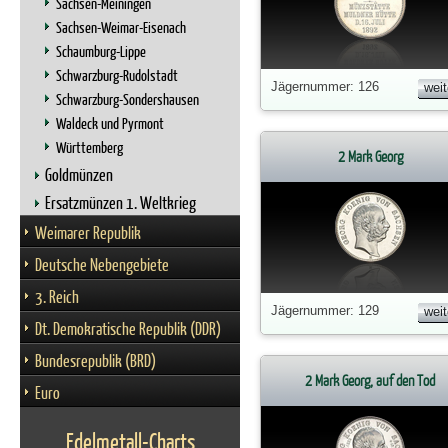
Sachsen-Meiningen
Sachsen-Weimar-Eisenach
Schaumburg-Lippe
Schwarzburg-Rudolstadt
Jägernummer: 126
weit
Schwarzburg-Sondershausen
Waldeck und Pyrmont
Württemberg
2 Mark Georg
Goldmünzen
Ersatzmünzen 1. Weltkrieg
Weimarer Republik
Deutsche Nebengebiete
3. Reich
Jägernummer: 129
weit
Dt. Demokratische Republik (DDR)
Bundesrepublik (BRD)
2 Mark Georg, auf den Tod
Euro
Edelmetall-Charts