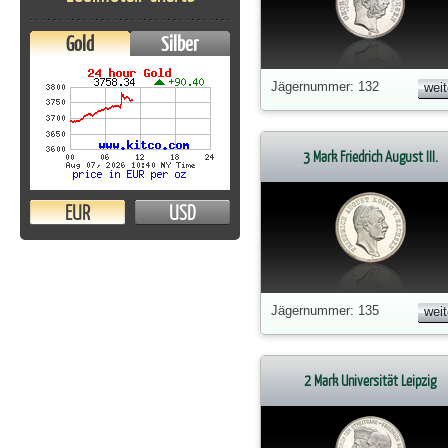
Gold
Silber
Jägernummer: 132
weit
3 Mark Friedrich August III.
EUR
USD
Jägernummer: 135
weit
2 Mark Universität Leipzig