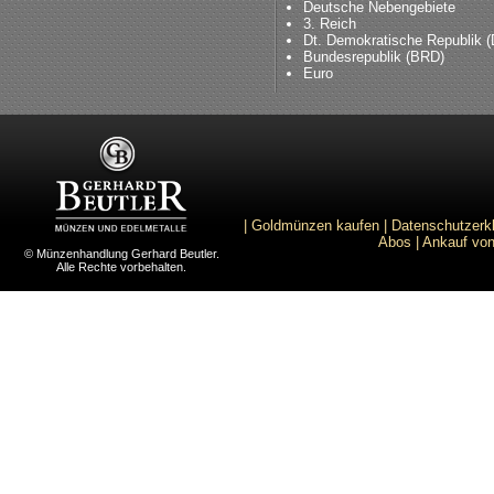
Deutsche Nebengebiete
3. Reich
Dt. Demokratische Republik 
Bundesrepublik (BRD)
Euro
|
Goldmünzen kaufen
|
Datenschutzerk
Abos
|
Ankauf von
© Münzenhandlung Gerhard Beutler.
Alle Rechte vorbehalten.