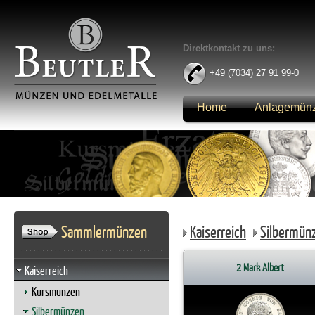
Direktkontakt zu uns:
+49 (7034) 27 91 99-0
Home
Anlagemün
Anmelden
Sammlermünzen
Kaiserreich
Silbermün
2 Mark Albert
Kaiserreich
Kursmünzen
Silbermünzen