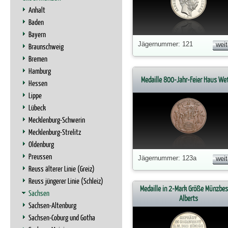
Anhalt
Baden
Bayern
Jägernummer: 121
weit
Braunschweig
Bremen
Hamburg
Medaille 800-Jahr-Feier Haus Wet
Hessen
Lippe
Lübeck
Mecklenburg-Schwerin
Mecklenburg-Strelitz
Oldenburg
Preussen
Jägernummer: 123a
weit
Reuss älterer Linie (Greiz)
Reuss jüngerer Linie (Schleiz)
Medaille in 2-Mark Größe Münzbe
Sachsen
Alberts
Sachsen-Altenburg
Sachsen-Coburg und Gotha