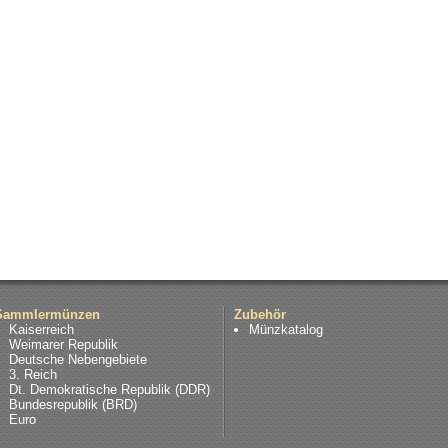
Sammlermünzen
Zubehör
Kaiserreich
Münzkatalog
Weimarer Republik
Deutsche Nebengebiete
3. Reich
Dt. Demokratische Republik (DDR)
Bundesrepublik (BRD)
Euro