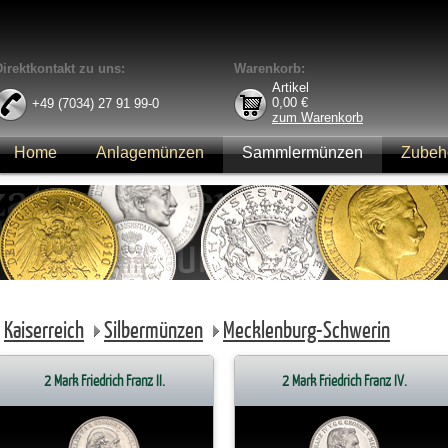
Direktkontakt zu uns:
Warenkorb:
Artikel
0,00
€
+49 (7034) 27 91 99-0
zum Warenkorb
Home
Anlagemünzen
Sammlermünzen
Zubeh
Anmelden
Kaiserreich
Silbermünzen
Mecklenburg-Schwerin
2 Mark Friedrich Franz II.
2 Mark Friedrich Franz IV.