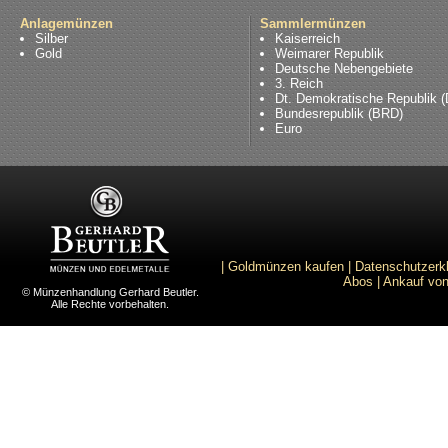
Anlagemünzen
Sammlermünzen
Silber
Kaiserreich
Gold
Weimarer Republik
Deutsche Nebengebiete
3. Reich
Dt. Demokratische Republik 
Bundesrepublik (BRD)
Euro
|
Goldmünzen kaufen
|
Datenschutzerk
Abos
|
Ankauf von
© Münzenhandlung Gerhard Beutler.
Alle Rechte vorbehalten.