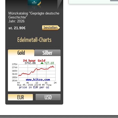
Münzkatalog "Geprägte deutsche
Geschichte"
Jahr: 2026
bestellen
st. 21.90€
Edelmetall-Charts
Gold
Silber
EUR
USD