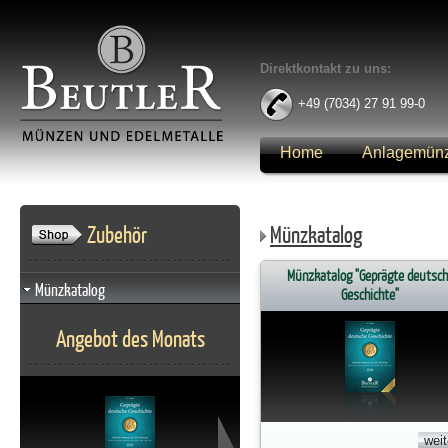
Direktkontakt zu uns:
+49 (7034) 27 91 99-0
Home
Anlagemün
Anmelden
Zubehör
Münzkatalog
Münzkatalog "Geprägte deutsch
Münzkatalog
Geschichte"
Angebot des Monats
weit