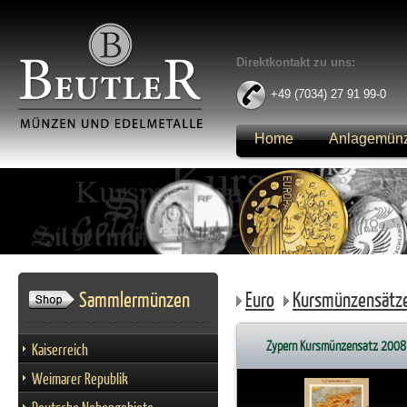
Direktkontakt zu uns:
+49 (7034) 27 91 99-0
Home
Anlagemün
Anmelden
Sammlermünzen
Euro
Kursmünzensätz
Zypern Kursmünzensatz 2008
Kaiserreich
Weimarer Republik