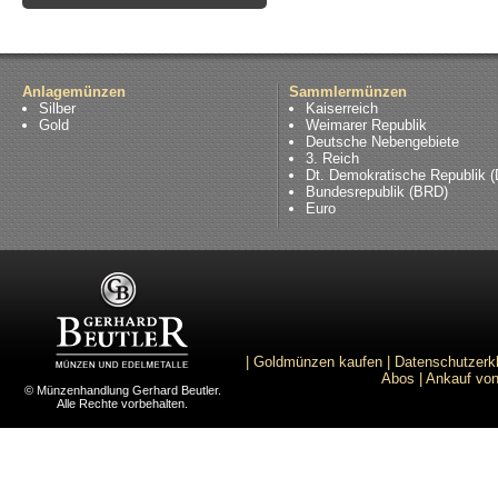
Anlagemünzen
Sammlermünzen
Silber
Kaiserreich
Gold
Weimarer Republik
Deutsche Nebengebiete
3. Reich
Dt. Demokratische Republik 
Bundesrepublik (BRD)
Euro
|
Goldmünzen kaufen
|
Datenschutzerk
Abos
|
Ankauf von
© Münzenhandlung Gerhard Beutler.
Alle Rechte vorbehalten.