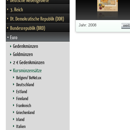
Deutsche Nebengebiete
3. Reich
Dt. Demokratische Republik (DDR)
Jahr: 2008
weit
Bundesrepublik (BRD)
Euro
Gedenkmünzen
Goldmünzen
2 € Gedenkmünzen
Kursmünzensätze
Belgien/ BeNeLux
Deutschland
Estland
Finnland
Frankreich
Griechenland
Irland
Italien