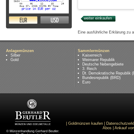
EUR
USD
Eine ausführliche Erklärung zu 
Anlagemünzen
Sammlermünzen
Silber
Kaiserreich
Gold
Weimarer Republik
Deutsche Nebengebiete
3. Reich
Dt. Demokratische Republik 
Bundesrepublik (BRD)
Euro
|
Goldmünzen kaufen
|
Datenschutzerk
Abos
|
Ankauf von
© Münzenhandlung Gerhard Beutler.