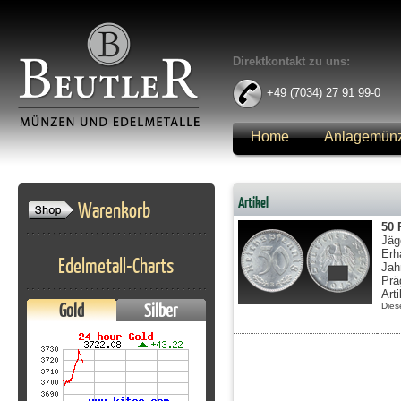
Direktkontakt zu uns:
+49 (7034) 27 91 99-0
Home
Anlagemün
Anmelden
Artikel
Warenkorb
50 
Jäg
Erh
Edelmetall-Charts
Jah
Prä
Art
Gold
Silber
Dies