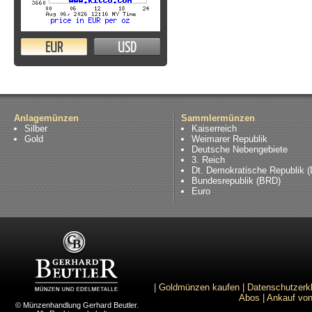
EUR
USD
Anlagemünzen
Sammlermünzen
Silber
Kaiserreich
Gold
Weimarer Republik
Deutsche Nebengebiete
3. Reich
Dt. Demokratische Republik 
Bundesrepublik (BRD)
Euro
|
Goldmünzen kaufen
|
Datenschutzerk
Abos
|
Ankauf von
© Münzenhandlung Gerhard Beutler.