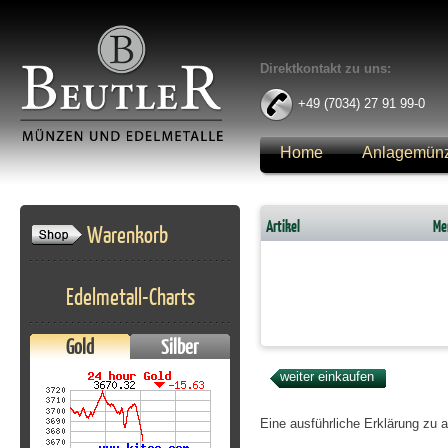
Direktkontakt zu uns:
+49 (7034) 27 91 99-0
Home
Anlagemün
Anmelden
Artikel
Me
Warenkorb
Edelmetall-Charts
Gold
Silber
Eine ausführliche Erklärung zu 