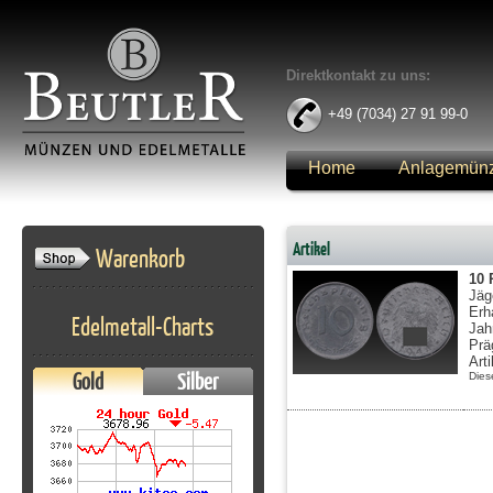
Direktkontakt zu uns:
+49 (7034) 27 91 99-0
Home
Anlagemün
Anmelden
Artikel
Warenkorb
10 
Jäg
Erh
Edelmetall-Charts
Jah
Prä
Art
Gold
Silber
Dies