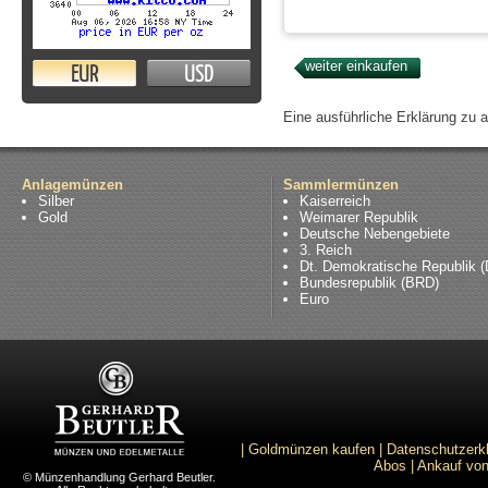
EUR
USD
Eine ausführliche Erklärung zu 
Anlagemünzen
Sammlermünzen
Silber
Kaiserreich
Gold
Weimarer Republik
Deutsche Nebengebiete
3. Reich
Dt. Demokratische Republik 
Bundesrepublik (BRD)
Euro
|
Goldmünzen kaufen
|
Datenschutzerk
Abos
|
Ankauf von
© Münzenhandlung Gerhard Beutler.