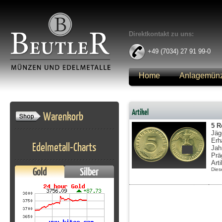
Direktkontakt zu uns:
+49 (7034) 27 91 99-0
Home
Anlagemün
Anmelden
Artikel
Warenkorb
5 R
Jäg
Erh
Edelmetall-Charts
Jah
Prä
Art
Gold
Silber
Dies