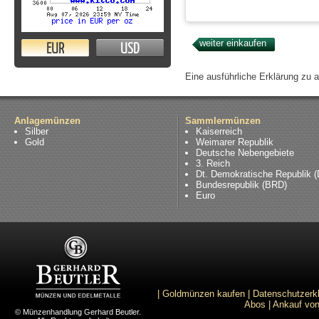
EUR
USD
Eine ausführliche Erklärung zu 
Anlagemünzen
Sammlermünzen
Silber
Kaiserreich
Gold
Weimarer Republik
Deutsche Nebengebiete
3. Reich
Dt. Demokratische Republik 
Bundesrepublik (BRD)
Euro
|
Goldmünzen kaufen
|
Datenschutzerk
Abos
|
Ankauf von
© Münzenhandlung Gerhard Beutler.