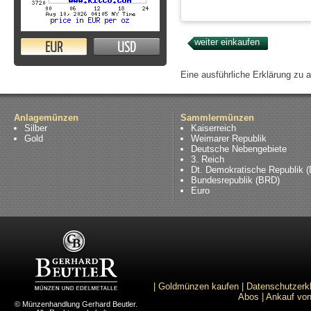
EUR
USD
Eine ausführliche Erklärung zu 
Anlagemünzen
Sammlermünzen
Silber
Kaiserreich
Gold
Weimarer Republik
Deutsche Nebengebiete
3. Reich
Dt. Demokratische Republik 
Bundesrepublik (BRD)
Euro
|
Goldmünzen kaufen
|
Datenschutzerk
Abos
|
Ankauf von
© Münzenhandlung Gerhard Beutler.