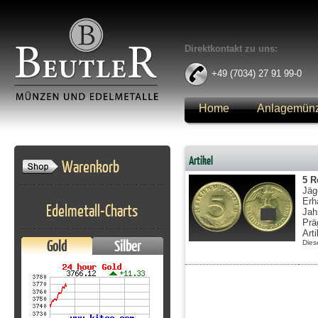
Direktkontakt zu uns:
+49 (7034) 27 91 99-0
Home
Anlagemün
Anmelden
Artikel
Warenkorb
5 R
Jäg
Erh
Edelmetall-Charts
Jah
Prä
Art
Gold
Silber
Dies