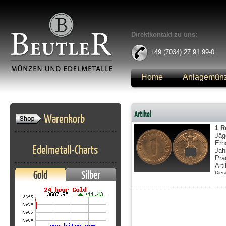
Direktkontakt zu uns:
+49 (7034) 27 91 99-0
Home
Anlagemün
Anmelden
Artikel
Warenkorb
1 R
Jäg
Erh
Edelmetall-Charts
Jah
Prä
Art
Gold
Silber
Dies