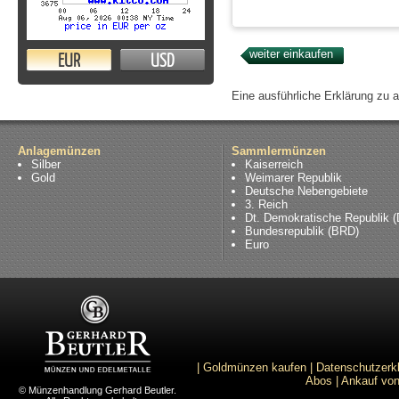
EUR
USD
Eine ausführliche Erklärung zu 
Anlagemünzen
Sammlermünzen
Silber
Kaiserreich
Gold
Weimarer Republik
Deutsche Nebengebiete
3. Reich
Dt. Demokratische Republik 
Bundesrepublik (BRD)
Euro
|
Goldmünzen kaufen
|
Datenschutzerk
Abos
|
Ankauf von
© Münzenhandlung Gerhard Beutler.