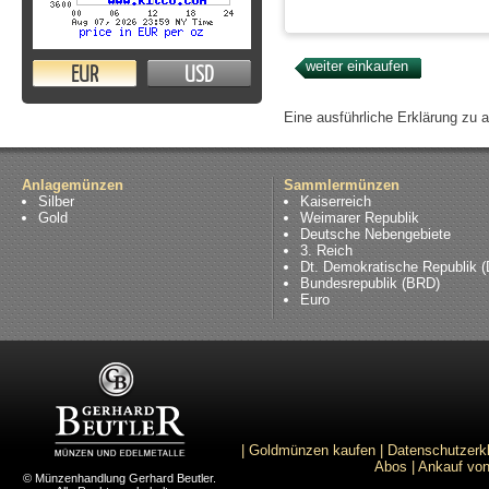
EUR
USD
Eine ausführliche Erklärung zu 
Anlagemünzen
Sammlermünzen
Silber
Kaiserreich
Gold
Weimarer Republik
Deutsche Nebengebiete
3. Reich
Dt. Demokratische Republik 
Bundesrepublik (BRD)
Euro
|
Goldmünzen kaufen
|
Datenschutzerk
Abos
|
Ankauf von
© Münzenhandlung Gerhard Beutler.