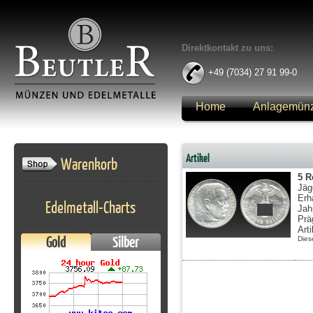
Direktkontakt zu uns:
+49 (7034) 27 91 99-0
Home
Anlagemün
Anmelden
Artikel
Warenkorb
5 R
Jäg
Erh
Edelmetall-Charts
Jah
Prä
Art
Gold
Silber
Dies