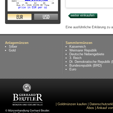
EUR
USD
Eine ausführliche Erklärung zu 
Anlagemünzen
Sammlermünzen
Silber
Kaiserreich
Gold
Weimarer Republik
Deutsche Nebengebiete
3. Reich
Dt. Demokratische Republik 
Bundesrepublik (BRD)
Euro
|
Goldmünzen kaufen
|
Datenschutzerk
Abos
|
Ankauf von
© Münzenhandlung Gerhard Beutler.