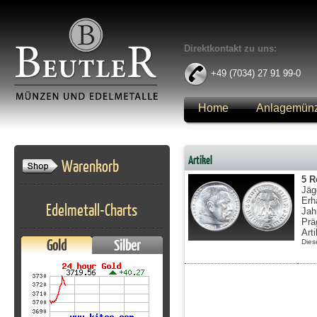
Direktkontakt zu uns:
+49 (7034) 27 91 99-0
Home
Anlagemün
Anmelden
Artikel
Warenkorb
5 R
Jäg
Erh
Edelmetall-Charts
Jah
Prä
Art
Gold
Silber
Dies