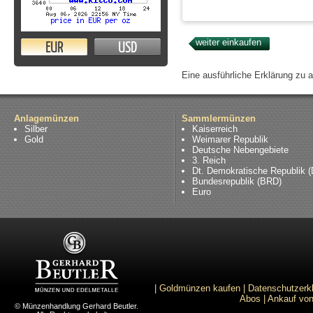
EUR
USD
Eine ausführliche Erklärung zu 
Anlagemünzen
Sammlermünzen
Silber
Kaiserreich
Gold
Weimarer Republik
Deutsche Nebengebiete
3. Reich
Dt. Demokratische Republik 
Bundesrepublik (BRD)
Euro
|
Goldmünzen kaufen
|
Datenschutzerk
Abos
|
Ankauf von
© Münzenhandlung Gerhard Beutler.