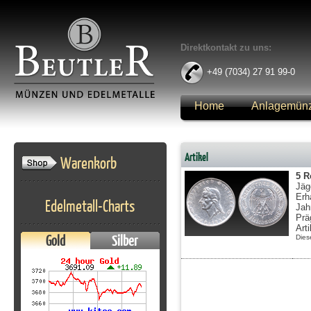
Direktkontakt zu uns:
+49 (7034) 27 91 99-0
Home
Anlagemün
Anmelden
Artikel
Warenkorb
5 R
Jäg
Erh
Edelmetall-Charts
Jah
Prä
Art
Gold
Silber
Dies