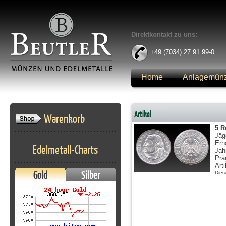
Direktkontakt zu uns:
+49 (7034) 27 91 99-0
Home
Anlagemün
Anmelden
Artikel
Warenkorb
5 R
Jäg
Erh
Edelmetall-Charts
Jah
Prä
Art
Gold
Silber
Dies