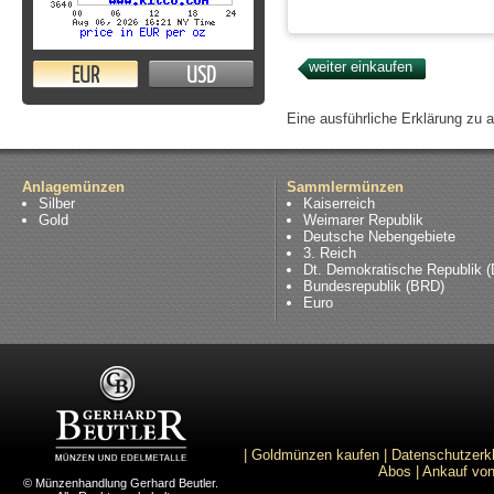
EUR
USD
Eine ausführliche Erklärung zu 
Anlagemünzen
Sammlermünzen
Silber
Kaiserreich
Gold
Weimarer Republik
Deutsche Nebengebiete
3. Reich
Dt. Demokratische Republik 
Bundesrepublik (BRD)
Euro
|
Goldmünzen kaufen
|
Datenschutzerk
Abos
|
Ankauf von
© Münzenhandlung Gerhard Beutler.