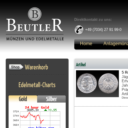
Direktkontakt zu uns:
+49 (7034) 27 91 99-0
Home
Anlagemün
Anmelden
Artikel
Warenkorb
5 R
Jäg
Erh
Edelmetall-Charts
Jah
Prä
Art
Gold
Silber
Dies