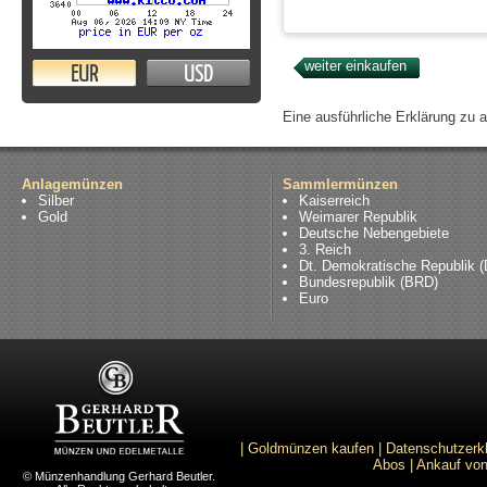
EUR
USD
Eine ausführliche Erklärung zu 
Anlagemünzen
Sammlermünzen
Silber
Kaiserreich
Gold
Weimarer Republik
Deutsche Nebengebiete
3. Reich
Dt. Demokratische Republik 
Bundesrepublik (BRD)
Euro
|
Goldmünzen kaufen
|
Datenschutzerk
Abos
|
Ankauf von
© Münzenhandlung Gerhard Beutler.