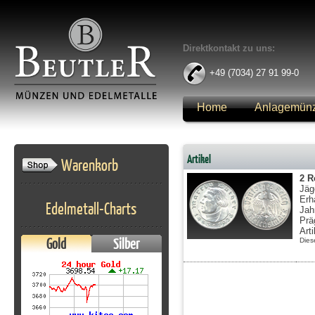
Direktkontakt zu uns:
+49 (7034) 27 91 99-0
Home
Anlagemün
Anmelden
Artikel
Warenkorb
2 R
Jäg
Erh
Edelmetall-Charts
Jah
Prä
Art
Gold
Silber
Dies