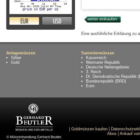
EUR
USD
Eine ausführliche Erklärung zu 
Anlagemünzen
Sammlermünzen
Silber
Kaiserreich
Gold
Weimarer Republik
Deutsche Nebengebiete
3. Reich
Dt. Demokratische Republik 
Bundesrepublik (BRD)
Euro
|
Goldmünzen kaufen
|
Datenschutzerk
Abos
|
Ankauf von
© Münzenhandlung Gerhard Beutler.