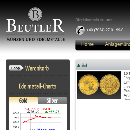
Direktkontakt zu uns:
+49 (7034) 27 91 99-0
Home
Anlagemün
Anmelden
Artikel
Warenkorb
10
Jäg
Erh
Edelmetall-Charts
Jah
Prä
Art
Gold
Silber
Dies