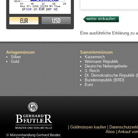
EUR
USD
Eine ausführliche Erklärung zu 
Anlagemünzen
Sammlermünzen
Silber
Kaiserreich
Gold
Weimarer Republik
Deutsche Nebengebiete
3. Reich
Dt. Demokratische Republik 
Bundesrepublik (BRD)
Euro
|
Goldmünzen kaufen
|
Datenschutzerk
Abos
|
Ankauf von
© Münzenhandlung Gerhard Beutler.