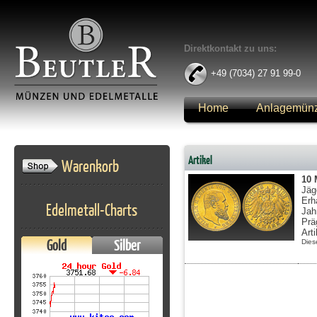
Direktkontakt zu uns:
+49 (7034) 27 91 99-0
Home
Anlagemün
Anmelden
Artikel
Warenkorb
10
Jäg
Erh
Edelmetall-Charts
Jah
Prä
Art
Gold
Silber
Dies