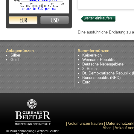
EUR
USD
Eine ausführliche Erklärung zu 
Anlagemünzen
Sammlermünzen
Silber
Kaiserreich
Gold
Weimarer Republik
Deutsche Nebengebiete
3. Reich
Dt. Demokratische Republik 
Bundesrepublik (BRD)
Euro
|
Goldmünzen kaufen
|
Datenschutzerk
Abos
|
Ankauf von
© Münzenhandlung Gerhard Beutler.