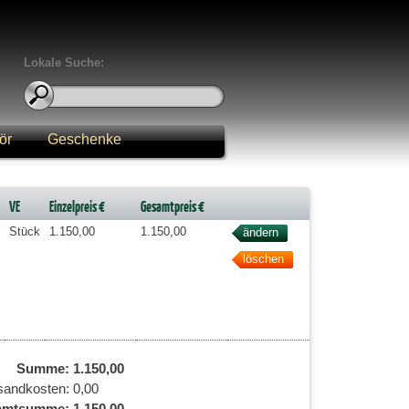
Lokale Suche:
ör
Geschenke
VE
Einzelpreis €
Gesamtpreis €
Stück
1.150,00
1.150,00
Summe:
1.150,00
sandkosten:
0,00
amtsumme:
1.150,00