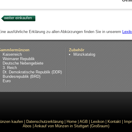
Eine ausführliche Erklärung zu allen Abkürzungen finden Sie in unserem
Lexik
Sammlermünzen
Zubehör
Kaiserreich
Münzkatalog
Weimarer Republik
Deutsche Nebengebiete
3. Reich
Dt. Demokratische Republik (DDR)
Bundesrepublik (BRD)
Euro
ünzen kaufen
|
Datenschutzerklärung
|
Home
|
AGB
|
Lexikon
|
Kontakt
|
Imp
Abos
|
Ankauf von Münzen in Stuttgart (Großraum)