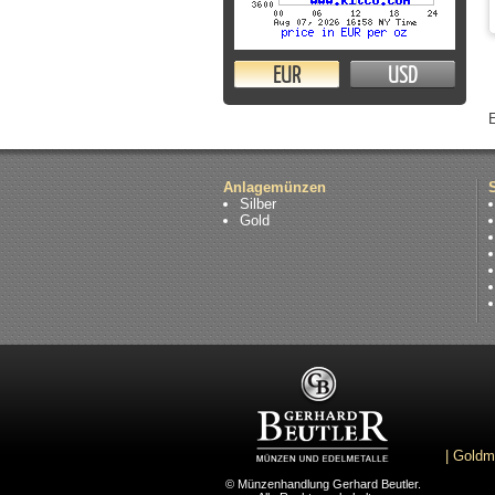
EUR
USD
Anlagemünzen
Silber
Gold
|
Goldm
© Münzenhandlung Gerhard Beutler.