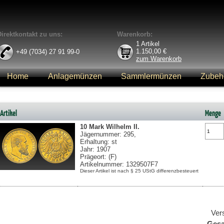
Direktkontakt zu uns:
Warenkorb:
1
Artikel
1.150,00
€
+49 (7034) 27 91 99-0
zum Warenkorb
Home
Anlagemünzen
Sammlermünzen
Zubeh
Anmelden
Artikel
Menge
10 Mark
Wilhelm II.
Jägernummer: 295,
Erhaltung: st
Jahr: 1907
Prägeort: (F)
Artikelnummer: 1329507F7
Dieser Artikel ist nach § 25 UStG differenzbesteuert
Ver
Ges