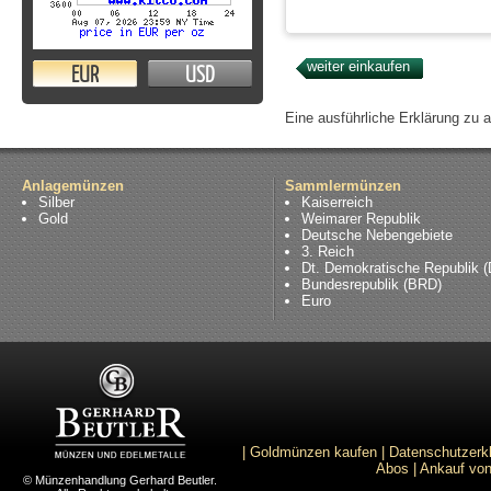
EUR
USD
Eine ausführliche Erklärung zu 
Anlagemünzen
Sammlermünzen
Silber
Kaiserreich
Gold
Weimarer Republik
Deutsche Nebengebiete
3. Reich
Dt. Demokratische Republik 
Bundesrepublik (BRD)
Euro
|
Goldmünzen kaufen
|
Datenschutzerk
Abos
|
Ankauf von
© Münzenhandlung Gerhard Beutler.