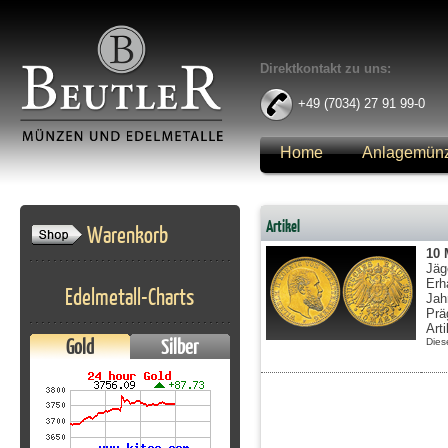
Direktkontakt zu uns:
+49 (7034) 27 91 99-0
Home
Anlagemün
Anmelden
Artikel
Warenkorb
10
Jäg
Erh
Edelmetall-Charts
Jah
Prä
Art
Gold
Silber
Dies