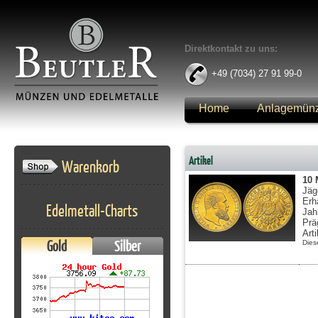
Direktkontakt zu uns:
+49 (7034) 27 91 99-0
Home
Anlagemün
Anmelden
Artikel
Warenkorb
10
Jäg
Erh
Edelmetall-Charts
Jah
Prä
Art
Gold
Silber
Dies