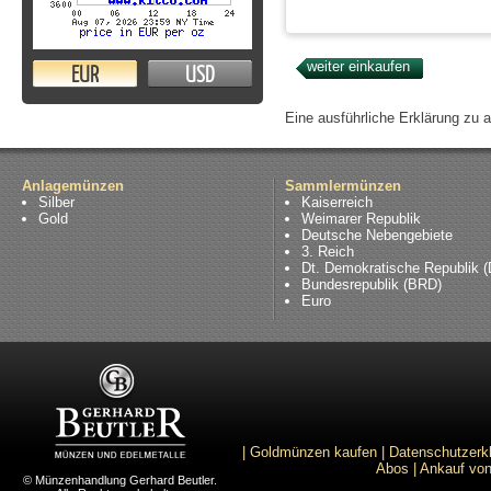
EUR
USD
Eine ausführliche Erklärung zu 
Anlagemünzen
Sammlermünzen
Silber
Kaiserreich
Gold
Weimarer Republik
Deutsche Nebengebiete
3. Reich
Dt. Demokratische Republik 
Bundesrepublik (BRD)
Euro
|
Goldmünzen kaufen
|
Datenschutzerk
Abos
|
Ankauf von
© Münzenhandlung Gerhard Beutler.