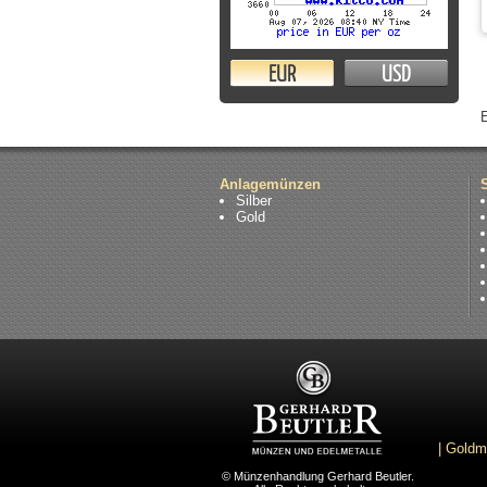
EUR
USD
Anlagemünzen
Silber
Gold
|
Goldm
© Münzenhandlung Gerhard Beutler.