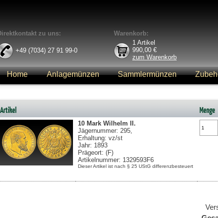
Direktkontakt zu uns:
Warenkorb:
1
Artikel
990,00
€
+49 (7034) 27 91 99-0
zum Warenkorb
Home
Anlagemünzen
Sammlermünzen
Zubeh
Anmelden
Artikel
Menge
10 Mark
Wilhelm II.
Jägernummer: 295,
Erhaltung: vz/st
Jahr: 1893
Prägeort: (F)
Artikelnummer: 1329593F6
Dieser Artikel ist nach § 25 UStG differenzbesteuert
Ver
Ges