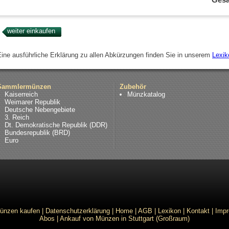
Eine ausführliche Erklärung zu allen Abkürzungen finden Sie in unserem
Lexik
Sammlermünzen
Zubehör
Kaiserreich
Münzkatalog
Weimarer Republik
Deutsche Nebengebiete
3. Reich
Dt. Demokratische Republik (DDR)
Bundesrepublik (BRD)
Euro
ünzen kaufen
|
Datenschutzerklärung
|
Home
|
AGB
|
Lexikon
|
Kontakt
|
Imp
Abos
|
Ankauf von Münzen in Stuttgart (Großraum)