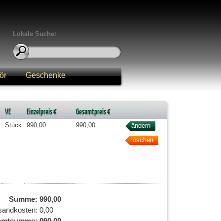
Lokale Suche:
ör
Geschenke
VE
Einzelpreis €
Gesamtpreis €
Stück
990,00
990,00
Summe:
990,00
sandkosten:
0,00
amtsumme:
990,00