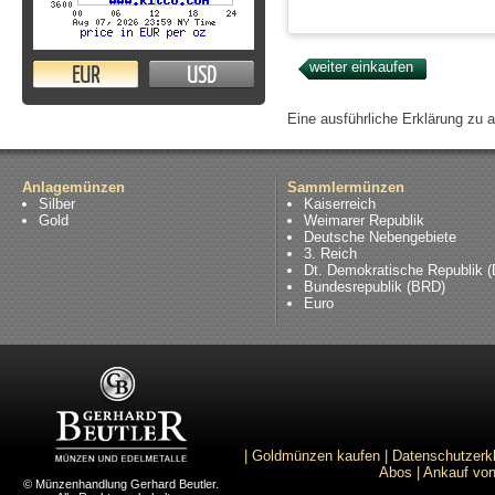
EUR
USD
Eine ausführliche Erklärung zu 
Anlagemünzen
Sammlermünzen
Silber
Kaiserreich
Gold
Weimarer Republik
Deutsche Nebengebiete
3. Reich
Dt. Demokratische Republik 
Bundesrepublik (BRD)
Euro
|
Goldmünzen kaufen
|
Datenschutzerk
Abos
|
Ankauf von
© Münzenhandlung Gerhard Beutler.