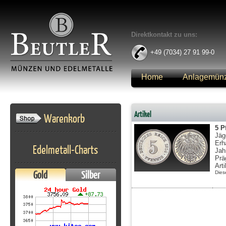
Direktkontakt zu uns:
+49 (7034) 27 91 99-0
Home
Anlagemün
Anmelden
Artikel
Warenkorb
5 P
Jäg
Erh
Edelmetall-Charts
Jah
Prä
Art
Gold
Silber
Dies