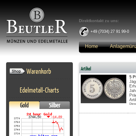
Direktkontakt zu uns:
+49 (7034) 27 91 99-0
Home
Anlagemün
Anmelden
Artikel
Warenkorb
5 P
Jäg
Erh
Edelmetall-Charts
Jah
Prä
Art
Gold
Silber
Dies