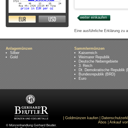
EUR
USD
Eine ausführliche Erklärung zu 
Anlagemünzen
Sammlermünzen
Silber
Kaiserreich
Gold
Weimarer Republik
Deutsche Nebengebiete
3. Reich
Dt. Demokratische Republik 
Bundesrepublik (BRD)
Euro
|
Goldmünzen kaufen
|
Datenschutzerk
Abos
|
Ankauf von
© Münzenhandlung Gerhard Beutler.