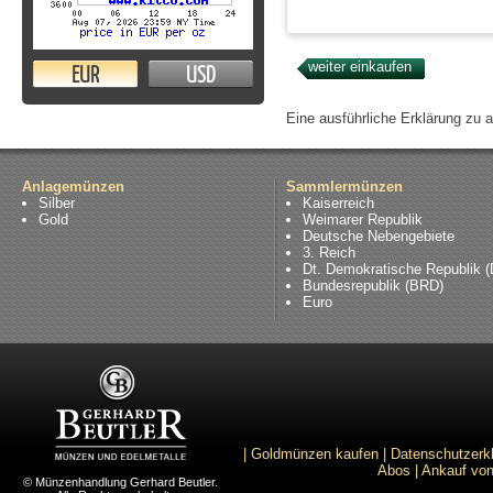
EUR
USD
Eine ausführliche Erklärung zu 
Anlagemünzen
Sammlermünzen
Silber
Kaiserreich
Gold
Weimarer Republik
Deutsche Nebengebiete
3. Reich
Dt. Demokratische Republik 
Bundesrepublik (BRD)
Euro
|
Goldmünzen kaufen
|
Datenschutzerk
Abos
|
Ankauf von
© Münzenhandlung Gerhard Beutler.