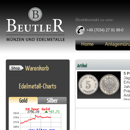
Direktkontakt zu uns:
+49 (7034) 27 91 99-0
Home
Anlagemün
Anmelden
Artikel
Warenkorb
5 P
Jäg
Erh
Edelmetall-Charts
Jah
Prä
Art
Gold
Silber
Dies