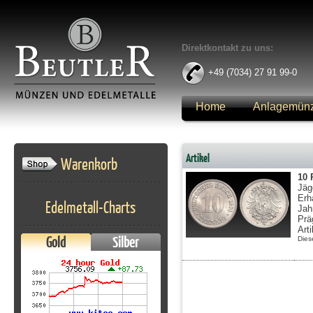
Direktkontakt zu uns:
+49 (7034) 27 91 99-0
Home
Anlagemün
Anmelden
Artikel
Warenkorb
10 
Jäg
Erh
Edelmetall-Charts
Jah
Prä
Art
Gold
Silber
Dies