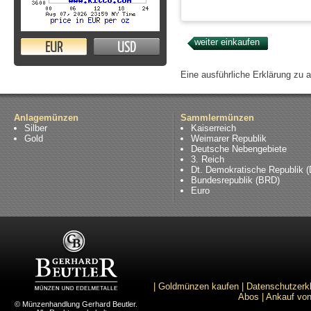
EUR
USD
Eine ausführliche Erklärung zu 
Anlagemünzen
Sammlermünzen
Silber
Kaiserreich
Gold
Weimarer Republik
Deutsche Nebengebiete
3. Reich
Dt. Demokratische Republik 
Bundesrepublik (BRD)
Euro
|
Goldmünzen kaufen
|
Datenschutzerk
Abos
|
Ankauf von
© Münzenhandlung Gerhard Beutler.