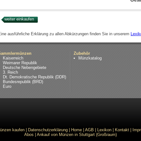
Eine ausführliche Erklärung zu allen Abkürzungen finden Sie in unserem
Lexik
Sammlermünzen
Zubehör
Kaiserreich
Münzkatalog
Weimarer Republik
Deutsche Nebengebiete
3. Reich
Dt. Demokratische Republik (DDR)
Bundesrepublik (BRD)
Euro
ünzen kaufen
|
Datenschutzerklärung
|
Home
|
AGB
|
Lexikon
|
Kontakt
|
Imp
Abos
|
Ankauf von Münzen in Stuttgart (Großraum)