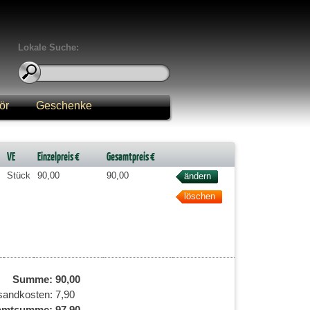
Lokale Suche:
ör
Geschenke
VE
Einzelpreis €
Gesamtpreis €
Stück
90,00
90,00
Summe:
90,00
sandkosten:
7,90
amtsumme:
97,90