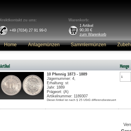
Direktkontakt zu uns:
Warenkorb:
1
Artikel
90,00
€
+49 (7034) 27 91 99-0
zum Warenkorb
Home
Anlagemünzen
Sammlermünzen
Zubeh
Anmelden
Artikel
Menge
10 Pfennig
1873 - 1889
Jägernummer: 4,
Erhaltung: st
Jahr: 1889
Prägeort: (A)
Artikelnummer: 1189307
Dieser Artikel ist nach § 25 UStG differenzbesteuert
Ver
Ges