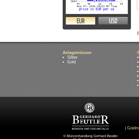
EUR
USD
Anlagemünzen
Silber
Gold
|
Goldm
© Münzenhandlung Gerhard Beutler.