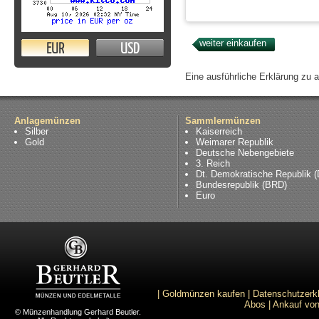
EUR
USD
Eine ausführliche Erklärung zu 
Anlagemünzen
Sammlermünzen
Silber
Kaiserreich
Gold
Weimarer Republik
Deutsche Nebengebiete
3. Reich
Dt. Demokratische Republik 
Bundesrepublik (BRD)
Euro
|
Goldmünzen kaufen
|
Datenschutzerk
Abos
|
Ankauf von
© Münzenhandlung Gerhard Beutler.