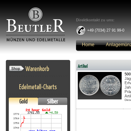
Direktkontakt zu uns:
+49 (7034) 27 91 99-0
Home
Anlagemün
Anmelden
Artikel
Warenkorb
50
Jäg
Erh
Edelmetall-Charts
Jah
Prä
Art
Gold
Silber
Dies