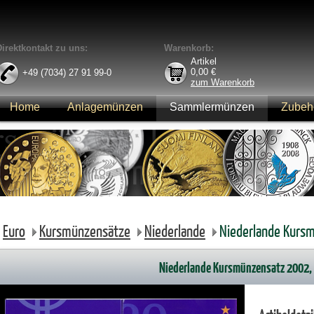
Direktkontakt zu uns:
Warenkorb:
Artikel
0,00
€
+49 (7034) 27 91 99-0
zum Warenkorb
Home
Anlagemünzen
Sammlermünzen
Zubeh
Anmelden
Euro
Kursmünzensätze
Niederlande
Niederlande Kurs
Niederlande Kursmünzensatz 2002, 