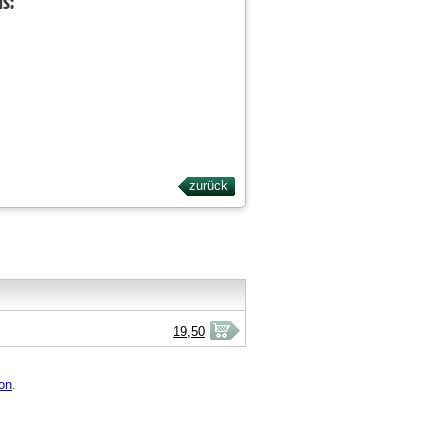
ls:
zurück
19,50
on
.