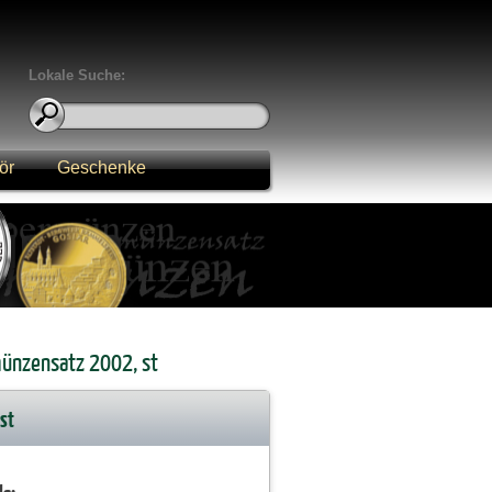
Lokale Suche:
ör
Geschenke
münzensatz 2002, st
st