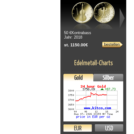
50 €Kontrabass
Jahr: 2018
bestellen
st. 1150.00€
Edelmetall-Charts
Gold
Silber
EUR
USD