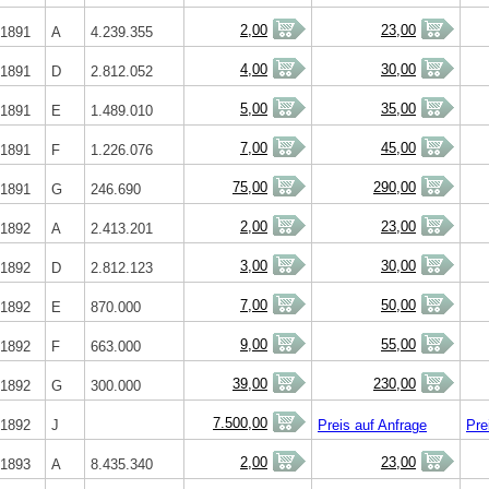
2,00
23,00
1891
A
4.239.355
4,00
30,00
1891
D
2.812.052
5,00
35,00
1891
E
1.489.010
7,00
45,00
1891
F
1.226.076
75,00
290,00
1891
G
246.690
2,00
23,00
1892
A
2.413.201
3,00
30,00
1892
D
2.812.123
7,00
50,00
1892
E
870.000
9,00
55,00
1892
F
663.000
39,00
230,00
1892
G
300.000
7.500,00
1892
J
Preis auf Anfrage
Pre
2,00
23,00
1893
A
8.435.340