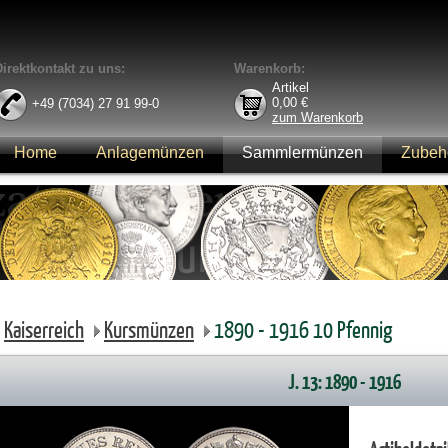
Direktkontakt zu uns:
Warenkorb:
Artikel
0,00
€
+49 (7034) 27 91 99-0
zum Warenkorb
Home
Anlagemünzen
Sammlermünzen
Zubeh
Anmelden
Kaiserreich
Kursmünzen
1890 - 1916 10 Pfennig
J. 13: 1890 - 1916