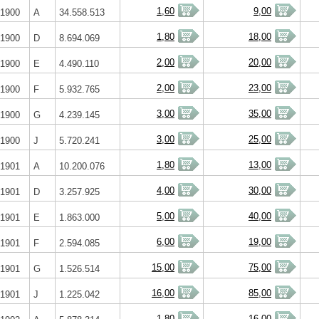
1,60
9,00
1900
A
34.558.513
1,80
18,00
1900
D
8.694.069
2,00
20,00
1900
E
4.490.110
2,00
23,00
1900
F
5.932.765
3,00
35,00
1900
G
4.239.145
3,00
25,00
1900
J
5.720.241
1,80
13,00
1901
A
10.200.076
4,00
30,00
1901
D
3.257.925
5,00
40,00
1901
E
1.863.000
6,00
19,00
1901
F
2.594.085
15,00
75,00
1901
G
1.526.514
16,00
85,00
1901
J
1.225.042
1,80
16,00