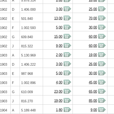
1902
A
5.878.314
3,00
25,00
1902
D
1.406.000
13,00
70,00
1902
E
501.840
5,00
30,00
1902
F
1.002.593
15,00
60,00
1902
G
609.840
9,00
60,00
1902
J
815.322
2,00
19,00
1903
A
5.130.969
3,00
26,00
1903
D
1.406.222
5,00
30,00
1903
E
987.968
4,00
45,00
1903
F
1.002.896
23,00
65,00
1903
G
610.009
19,00
85,00
1903
J
816.270
1,80
9,00
1904
A
5.189.448