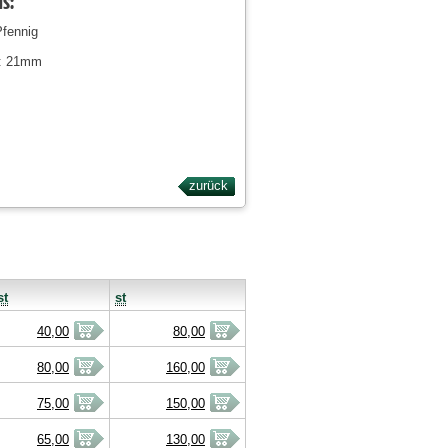
ls:
Pfennig
: 21mm
zurück
st
st
40,00
80,00
80,00
160,00
75,00
150,00
65,00
130,00