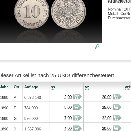
Artikeldetai
Nominal: 10 
Metall: Cu/Ni
Durchmesser
Dieser Artikel ist nach 25 UStG differenzbesteuert.
Jahr
Ort
Auflage
ss
vz
vz/
2,00
20,00
1890
A
6.878.140
8,00
35,00
1890
F
784.000
7,00
32,00
1890
G
976.000
4,00
30,00
1890
J
1.637.306