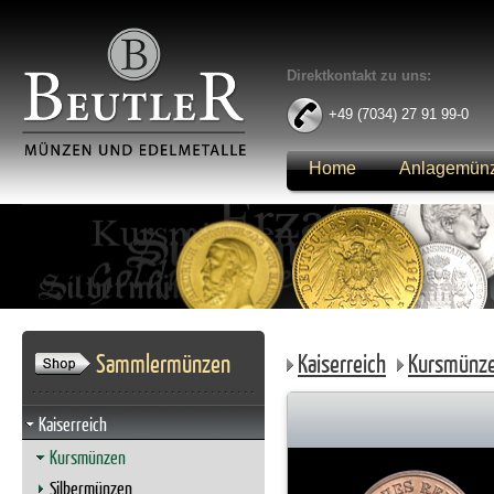
Direktkontakt zu uns:
+49 (7034) 27 91 99-0
Home
Anlagemün
Anmelden
Sammlermünzen
Kaiserreich
Kursmünz
Kaiserreich
Kursmünzen
Silbermünzen