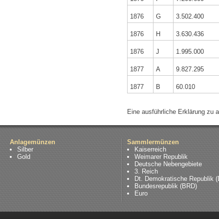
1876
G
3.502.400
1876
H
3.630.436
1876
J
1.995.000
1877
A
9.827.295
1877
B
60.010
Eine ausführliche Erklärung zu 
Anlagemünzen
Sammlermünzen
Silber
Kaiserreich
Gold
Weimarer Republik
Deutsche Nebengebiete
3. Reich
Dt. Demokratische Republik 
Bundesrepublik (BRD)
Euro