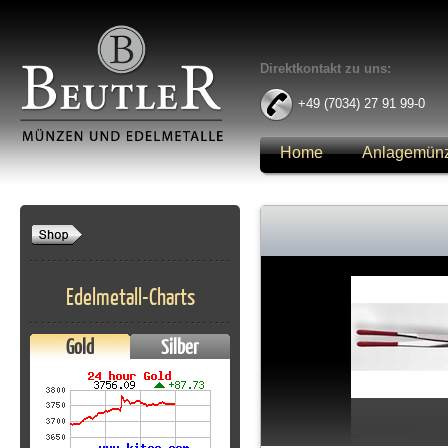
Direktkontakt zu uns:
+49 (7034) 27 91 99-0
Home
Anlagemün
Anmelden
Edelmetall-Charts
Gold
Silber