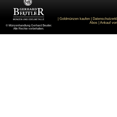
|
Goldmünzen kaufen
|
Datenschutzerk
Abos
|
Ankauf von
© Münzenhandlung Gerhard Beutler.
Alle Rechte vorbehalten.