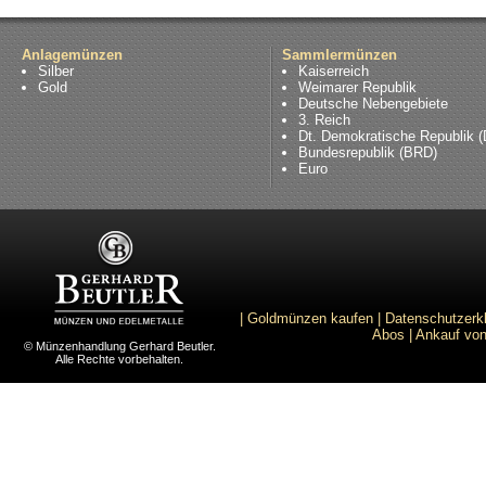
Anlagemünzen
Sammlermünzen
Silber
Kaiserreich
Gold
Weimarer Republik
Deutsche Nebengebiete
3. Reich
Dt. Demokratische Republik 
Bundesrepublik (BRD)
Euro
|
Goldmünzen kaufen
|
Datenschutzerk
Abos
|
Ankauf von
© Münzenhandlung Gerhard Beutler.
Alle Rechte vorbehalten.