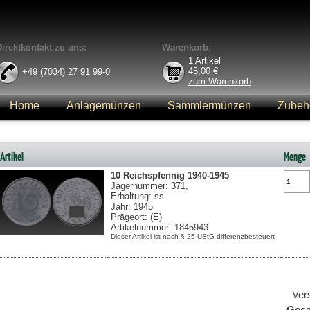
Direktkontakt zu uns:
Warenkorb:
1
Artikel
45,00
€
+49 (7034) 27 91 99-0
zum Warenkorb
Home
Anlagemünzen
Sammlermünzen
Zubeh
Anmelden
Artikel
Menge
10 Reichspfennig
1940-1945
Jägernummer: 371,
Erhaltung: ss
Jahr: 1945
Prägeort: (E)
Artikelnummer: 1845943
Dieser Artikel ist nach § 25 UStG differenzbesteuert
Ver
Ges