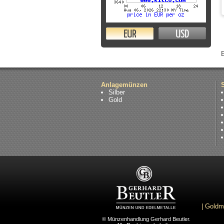
EUR
USD
Anlagemünzen
Silber
Gold
|
Goldm
© Münzenhandlung Gerhard Beutler.