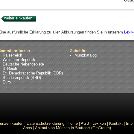
Eine ausführliche Erklärung zu allen Abkürzungen finden Sie in unserem
Lexik
Sammlermünzen
Zubehör
Kaiserreich
Münzkatalog
Weimarer Republik
Deutsche Nebengebiete
3. Reich
Dt. Demokratische Republik (DDR)
Bundesrepublik (BRD)
Euro
ünzen kaufen
|
Datenschutzerklärung
|
Home
|
AGB
|
Lexikon
|
Kontakt
|
Imp
Abos
|
Ankauf von Münzen in Stuttgart (Großraum)