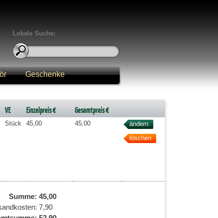
Lokale Suche:
ör
Geschenke
VE
Einzelpreis €
Gesamtpreis €
Stück
45,00
45,00
Summe:
45,00
sandkosten:
7,90
amtsumme:
52,90