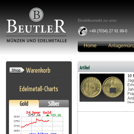
Direktkontakt zu uns:
+49 (7034) 27 91 99-0
Home
Anlagemün
Anmelden
Artikel
Warenkorb
10 
Jäg
Erh
Edelmetall-Charts
Jah
Prä
Art
Gold
Silber
Dies