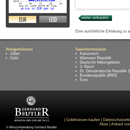
EUR
USD
Eine ausführliche Erklärung zu 
Anlagemünzen
Sammlermünzen
Silber
Kaiserreich
Gold
Weimarer Republik
Deutsche Nebengebiete
3. Reich
Dt. Demokratische Republik 
Bundesrepublik (BRD)
Euro
|
Goldmünzen kaufen
|
Datenschutzerk
Abos
|
Ankauf von
© Münzenhandlung Gerhard Beutler.