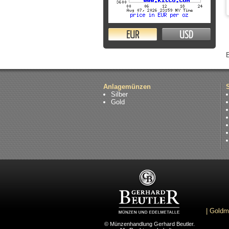
EUR
USD
Anlagemünzen
Silber
Gold
|
Goldm
© Münzenhandlung Gerhard Beutler.