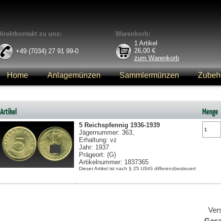
Direktkontakt zu uns:
Warenkorb:
1
Artikel
26,00
€
+49 (7034) 27 91 99-0
zum Warenkorb
Home
Anlagemünzen
Sammlermünzen
Zubeh
Anmelden
Artikel
Menge
5 Reichspfennig
1936-1939
Jägernummer: 363,
Erhaltung: vz
Jahr: 1937
Prägeort: (G)
Artikelnummer: 1837365
Dieser Artikel ist nach § 25 UStG differenzbesteuert
Ver
Ges