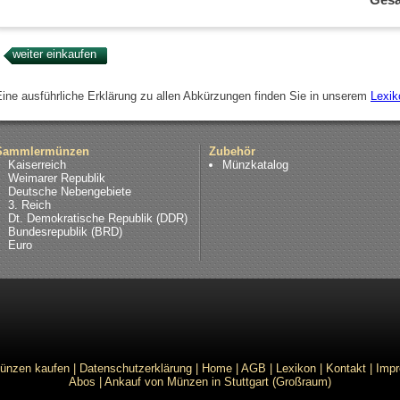
Eine ausführliche Erklärung zu allen Abkürzungen finden Sie in unserem
Lexik
Sammlermünzen
Zubehör
Kaiserreich
Münzkatalog
Weimarer Republik
Deutsche Nebengebiete
3. Reich
Dt. Demokratische Republik (DDR)
Bundesrepublik (BRD)
Euro
ünzen kaufen
|
Datenschutzerklärung
|
Home
|
AGB
|
Lexikon
|
Kontakt
|
Imp
Abos
|
Ankauf von Münzen in Stuttgart (Großraum)