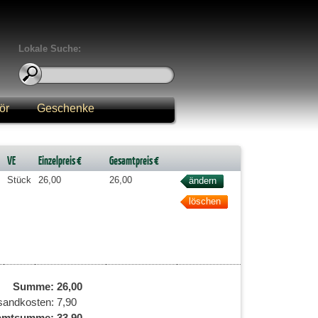
Lokale Suche:
ör
Geschenke
VE
Einzelpreis €
Gesamtpreis €
Stück
26,00
26,00
Summe:
26,00
sandkosten:
7,90
amtsumme:
33,90