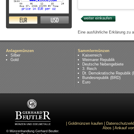
EUR
USD
Eine ausführliche Erklärung zu 
Anlagemünzen
Sammlermünzen
Silber
Kaiserreich
Gold
Weimarer Republik
Deutsche Nebengebiete
3. Reich
Dt. Demokratische Republik 
Bundesrepublik (BRD)
Euro
|
Goldmünzen kaufen
|
Datenschutzerk
Abos
|
Ankauf von
© Münzenhandlung Gerhard Beutler.