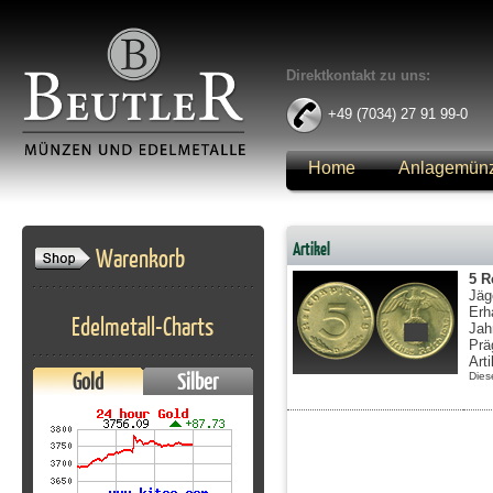
Direktkontakt zu uns:
+49 (7034) 27 91 99-0
Home
Anlagemün
Anmelden
Artikel
Warenkorb
5 R
Jäg
Erh
Edelmetall-Charts
Jah
Prä
Art
Gold
Silber
Dies