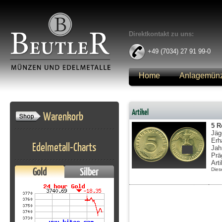
Direktkontakt zu uns:
+49 (7034) 27 91 99-0
Home
Anlagemün
Anmelden
Artikel
Warenkorb
5 R
Jäg
Erh
Edelmetall-Charts
Jah
Prä
Art
Gold
Silber
Dies