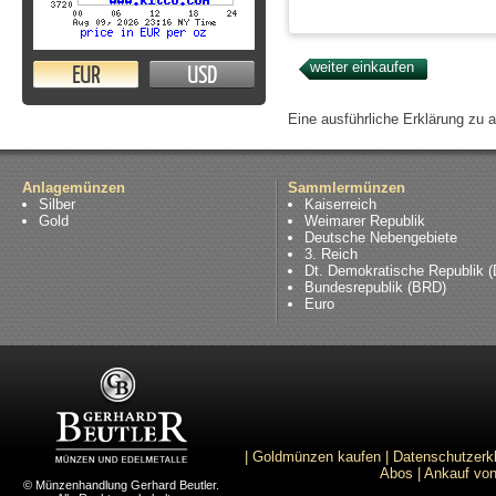
EUR
USD
Eine ausführliche Erklärung zu 
Anlagemünzen
Sammlermünzen
Silber
Kaiserreich
Gold
Weimarer Republik
Deutsche Nebengebiete
3. Reich
Dt. Demokratische Republik 
Bundesrepublik (BRD)
Euro
|
Goldmünzen kaufen
|
Datenschutzerk
Abos
|
Ankauf von
© Münzenhandlung Gerhard Beutler.