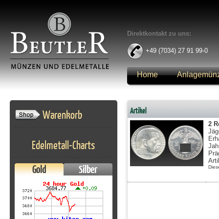
Direktkontakt zu uns:
+49 (7034) 27 91 99-0
Home
Anlagemün
Anmelden
Artikel
Warenkorb
2 R
Jäg
Erh
Edelmetall-Charts
Jah
Prä
Art
Gold
Silber
Dies