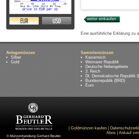
EUR
USD
Eine ausführliche Erklärung zu 
Anlagemünzen
Sammlermünzen
Silber
Kaiserreich
Gold
Weimarer Republik
Deutsche Nebengebiete
3. Reich
Dt. Demokratische Republik 
Bundesrepublik (BRD)
Euro
|
Goldmünzen kaufen
|
Datenschutzerk
Abos
|
Ankauf von
© Münzenhandlung Gerhard Beutler.