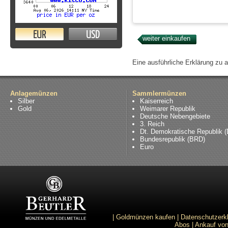
EUR
USD
Eine ausführliche Erklärung zu 
Anlagemünzen
Sammlermünzen
Silber
Kaiserreich
Gold
Weimarer Republik
Deutsche Nebengebiete
3. Reich
Dt. Demokratische Republik 
Bundesrepublik (BRD)
Euro
|
Goldmünzen kaufen
|
Datenschutzerk
Abos
|
Ankauf von