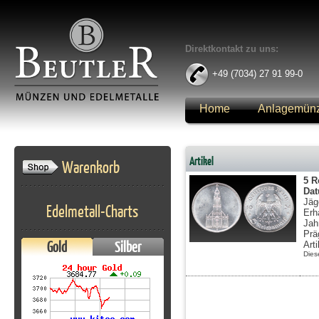
Direktkontakt zu uns:
+49 (7034) 27 91 99-0
Home
Anlagemün
Anmelden
Artikel
Warenkorb
5 R
Da
Jäg
Edelmetall-Charts
Erh
Jah
Prä
Gold
Silber
Art
Dies