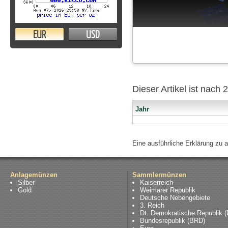
EUR
USD
Dieser Artikel ist nach
Jahr
Eine ausführliche Erklärung zu 
Anlagemünzen
Sammlermünzen
Silber
Kaiserreich
Gold
Weimarer Republik
Deutsche Nebengebiete
3. Reich
Dt. Demokratische Republik 
Bundesrepublik (BRD)