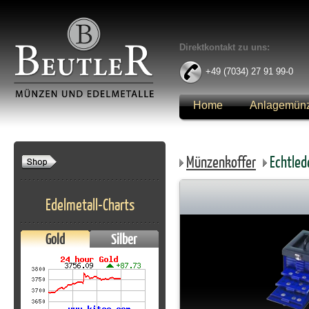
Direktkontakt zu uns:
+49 (7034) 27 91 99-0
Home
Anlagemün
Anmelden
Münzenkoffer
Echtled
Edelmetall-Charts
Gold
Silber