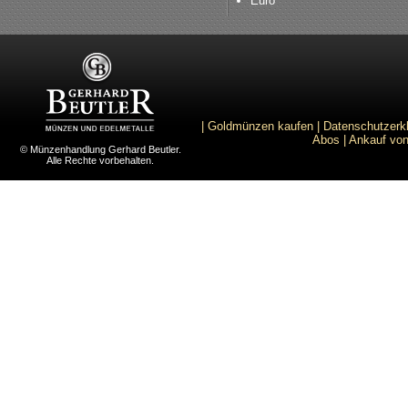
Euro
|
Goldmünzen kaufen
|
Datenschutzerk
Abos
|
Ankauf von
© Münzenhandlung Gerhard Beutler.
Alle Rechte vorbehalten.